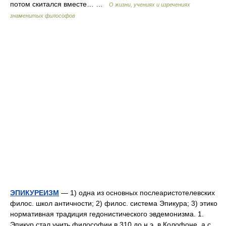
потом скитался вместе… …
О жизни, учениях и изречениях
знаменитых философов
ЭПИКУРЕИЗМ
— 1) одна из основных послеаристотелевских
филос. школ античности; 2) филос. система Эпикура; 3) этико
нормативная традиция гедонистического эвдемонизма. 1.
Эпикур стал учить философии в 310 до н.э. в Колофоне, а с