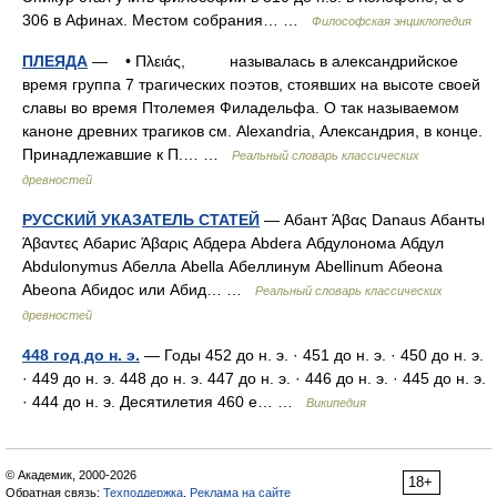
306 в Афинах. Местом собрания… …
Философская энциклопедия
ПЛЕЯДА
— • Πλειάς, называлась в александрийское
время группа 7 трагических поэтов, стоявших на высоте своей
славы во время Птолемея Филадельфа. О так называемом
каноне древних трагиков см. Alexandria, Александрия, в конце.
Принадлежавшие к П.… …
Реальный словарь классических
древностей
РУССКИЙ УКАЗАТЕЛЬ СТАТЕЙ
— Абант Άβας Danaus Абанты
Άβαντες Абарис Άβαρις Абдера Abdera Абдулонома Абдул
Abdulonymus Абелла Abella Абеллинум Abellinum Абеона
Abeona Абидос или Абид… …
Реальный словарь классических
древностей
448 год до н. э.
— Годы 452 до н. э. · 451 до н. э. · 450 до н. э.
· 449 до н. э. 448 до н. э. 447 до н. э. · 446 до н. э. · 445 до н. э.
· 444 до н. э. Десятилетия 460 е… …
Википедия
© Академик, 2000-2026
18+
Обратная связь:
Техподдержка
,
Реклама на сайте