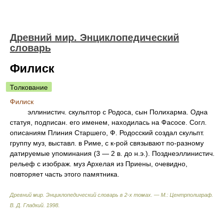
Древний мир. Энциклопедический
словарь
Филиск
Толкование
Филиск
эллинистич. скульптор с Родоса, сын Полихарма. Одна
статуя, подписан. его именем, находилась на Фасосе. Согл.
описаниям Плиния Старшего, Ф. Родосский создал скульпт.
группу муз, выставл. в Риме, с к-рой связывают по-разному
датируемые упоминания (3 — 2 в. до н.э.). Позднеэллинистич.
рельеф с изображ. муз Архелая из Приены, очевидно,
повторяет часть этого памятника.
Древний мир. Энциклопедический словарь в 2-х томах. — М.: Центрполиграф
.
В. Д. Гладкий
.
1998
.