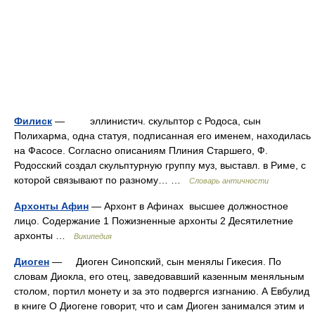
Филиск
— эллинистич. скульптор с Родоса, сын
Полихарма, одна статуя, подписанная его именем, находилась
на Фасосе. Согласно описаниям Плиния Старшего, Ф.
Родосский создал скульптурную группу муз, выставл. в Риме, с
которой связывают по разному… …
Словарь античности
Архонты Афин
— Архонт в Афинах высшее должностное
лицо. Содержание 1 Пожизненные архонты 2 Десятилетние
архонты …
Википедия
Диоген
— Диоген Синопский, сын менялы Гикесия. По
словам Диокла, его отец, заведовавший казенным меняльным
столом, портил монету и за это подвергся изгнанию. А Евбулид
в книге О Диогене говорит, что и сам Диоген занимался этим и