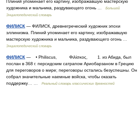
Плиний упоминает его картину, изображавшую мастерскую
художника и мальчика, раздувающего огонь …
Большой
Энциклопедический словарь
ФИЛИСК
— ФИЛИСК, древнегреческий художник эпохи
эллинизма. Плиний упоминает его картину, изображавшую
мастерскую художника и мальчика, раздувающего огонь …
Энциклопедический словарь
ФИЛИСК
— • Philiscus, Φιλίσκος, 1. из Абида, был
послан в 368 г. персидским сатрапом Ариобарзаном в Грецию
для переговоров о мире; переговоры остались безуспешны. Он
собрал значительные наемные войска, чтобы оказать
поддержку… …
Реальный словарь классических древностей